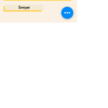
Envoyer
📍 15, rue d'Ariane
77 700 Chessy - à 2 min à pied du
RER A · Val d'Europe · Marne-la-Vallée · Disneyland
Paris