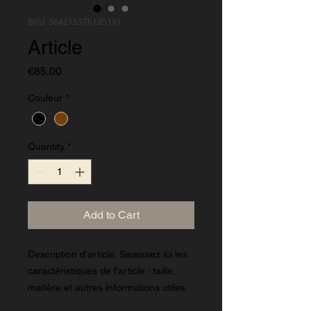
SKU: 364215376135191
Article
Price
€85.00
Couleur
*
Quantity
*
Add to Cart
Description d'article. Saisissez ici les 
caractéristiques de l'article : taille, 
matière et autres informations utiles.