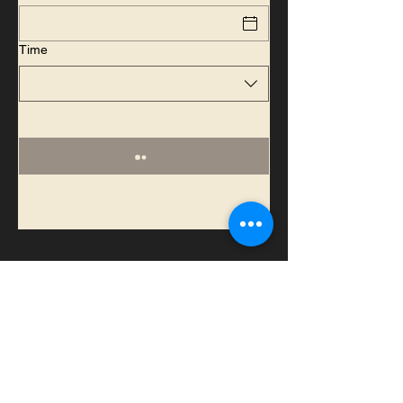
Time
📍 15, rue d'Ariane
77 700 Chessy - à 2 min à pied du
RER A · Val d'Europe · Marne-la-Vallée · Disneyland
Paris