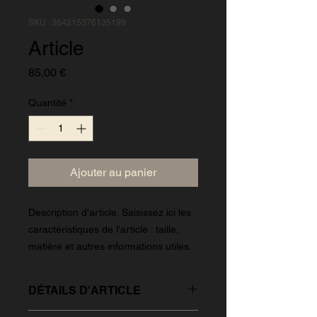
SKU : 364215376135199
Article
Prix
85,00 €
Quantité
*
Ajouter au panier
Description d'article. Saisissez ici les 
caractéristiques de l'article : taille, 
matière et autres informations utiles.
DÉTAILS D'ARTICLE