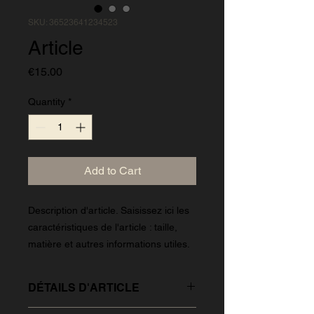
SKU: 36523641234523
Article
Price
€15.00
Quantity
*
Add to Cart
Description d'article. Saisissez ici les 
caractéristiques de l'article : taille, 
matière et autres informations utiles.
DÉTAILS D'ARTICLE