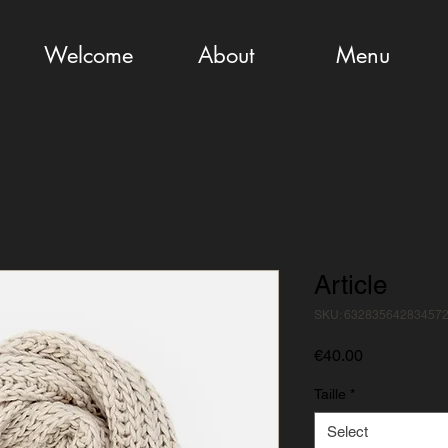
Welcome
About
Menu
Article
SKU: 63283564283457
Price
€40.00
Taille
*
Select