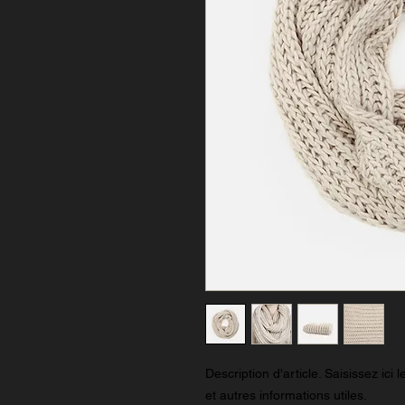
Description d'article. Saisissez ici le
et autres informations utiles.