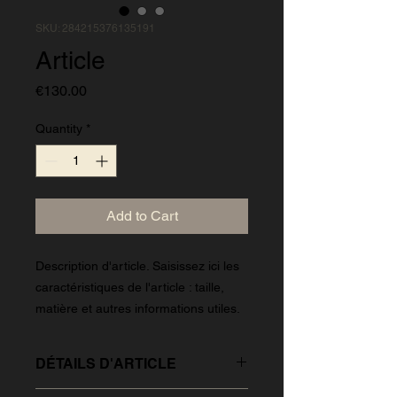
SKU: 284215376135191
Article
Price
€130.00
Quantity
*
Add to Cart
Description d'article. Saisissez ici les 
caractéristiques de l'article : taille, 
matière et autres informations utiles.
DÉTAILS D'ARTICLE